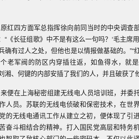
秋，原红四方面军总指挥徐向前同当时的中央调查
：“《长征组歌》中不是有这么一句吗？‘毛主席用
兵确有过人之处，但他也是以情报做基础的。”“
几个老军阀的防区内穿插往返，如鱼得水，就是
刘湘、何键的内部安插了我们的人，并且破获了他
周恩来便在上海秘密组建无线电人员培训班，并委
作人员。苏联的无线电侦破和保密技术，在世
党的无线电通讯工作从建立之初，便体现了引
苦奋斗相结合的精神。打入国民党高层和特务
也智取了敌核心部门的一些密码本，不仅以此