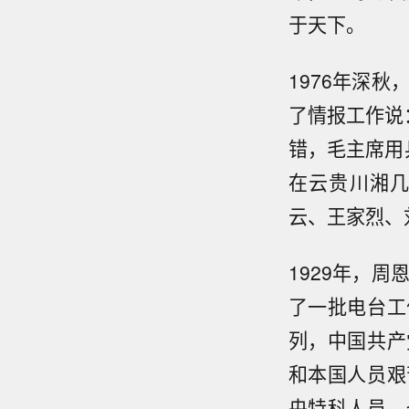
于天下。
1976年深
了情报工作说
错，毛主席用
在云贵川湘
云、王家烈、
1929年，
了一批电台工
列，中国共产
和本国人员艰
央特科人员，