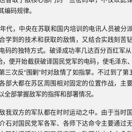
其编码规律。
0年代，中央在苏联和国内培训的电讯人员被分
合学到的技术和获取的敌情，又结合实践刻苦
电码的独特方式。破译成功率几达百分百红军从1
开始，便开始截获破译国民党军的电码，使毛泽东
第三次反“围剿”时对敌情了如指掌。不过到了第五
各部大都在苏区周围相对固定的位置作战，主
以全部掌握敌军的指挥和部署情况。
敌我双方的军队都在时时运动之中。由于当时
介石对国民党军各军、各师下达命令主要通过