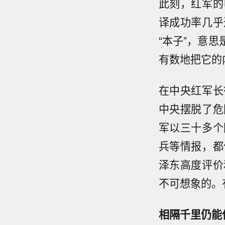
此刻，红军的
译成功率几乎
“本子”，意
有数地把它的
在中央红军长
中央摆脱了危
军以三十多个
兵等情报，都
泽东高度评价
不可想象的。
相隔千里仍能