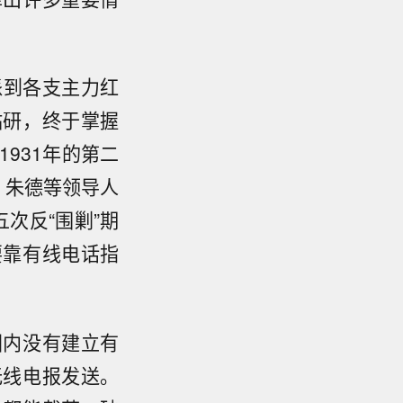
派到各支主力红
钻研，终于掌握
931年的第二
、朱德等领导人
次反“围剿”期
要靠有线电话指
国内没有建立有
无线电报发送。