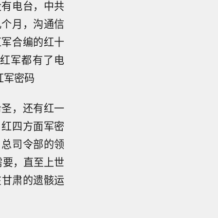
没有电台，中共
几个月，沟通信
红军合编的红十
红军都有了电
红军密码
希圣，还有红一
。红四方面军密
。总司令部的领
需要，直至上世
在甘肃的遗骸运