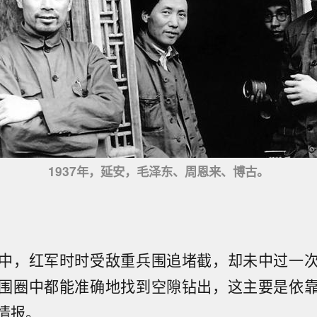
1937年，延安，毛泽东、周恩来、博古。
中，红军时时受敌重兵围追堵截，却未中过一
围圈中都能准确地找到空隙钻出，这主要是依
情报。