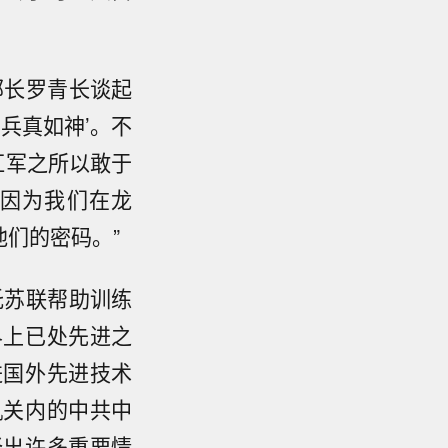
部长罗青长谈起
兵真如神’。不
红军之所以敢于
因为我们在龙
们的密码。”
托苏联帮助训练
界上已处先进之
进国外先进技术
机关内的中共中
译出许多重要情