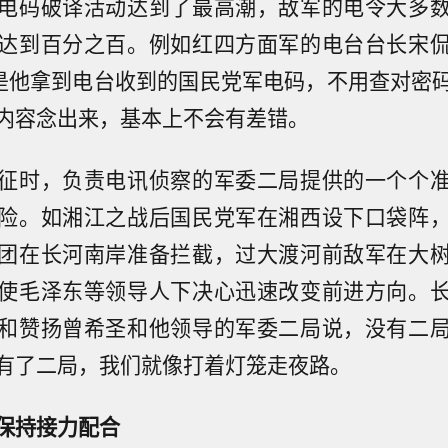
电码破译活动达到了最高潮，敌军的电令大多
达到百分之百。例如红四方面军的电台台长宋
思是他拿到电台收到的国民党军电码，不用查对密
内容念出来，基本上不会有差错。
征时，负责电讯侦察的军委二局提供的一个个
险。如湘江之战后国民党军在湘西设下口袋阵
团在长河南岸准备拦截，过大渡河前敌军在大
使毛泽东等领导人下决心迅速改变前进方向。
和赞扬曾希圣和他领导的军委二局说，没有二
有了二局，我们就像打着灯笼走夜路。
保持接力配合