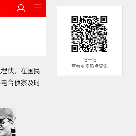
扫一扫
查看更多热点资讯
次埋伏，在国民
靠电台侦察及时