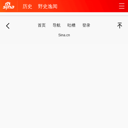
历史
野史逸闻
机新
站
首页
导航
吐槽
登录
浪网
导
退
顶部
Sina.cn
航